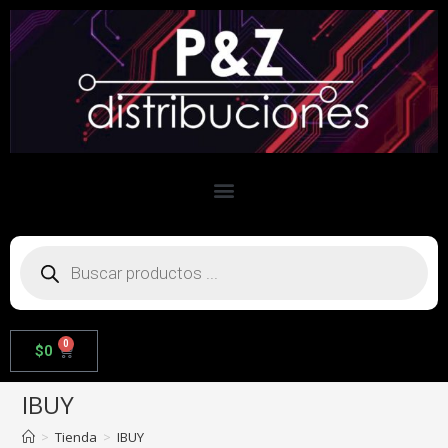
0
$
0
IBUY
>
Tienda
>
IBUY