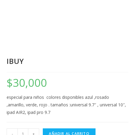
IBUY
$
30,000
especial para niños colores disponibles azul ,rosado
,amarillo, verde, rojo . tamaños :universal 9.7″ , universal 10″,
ipad AIR2, ipad pro 9.7
-
+
AÑADIR AL CARRITO